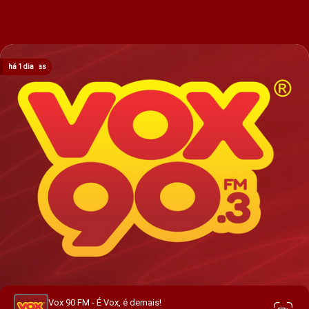
há 8 horas
há 14 horas
há 16 horas
há 16 horas
há 1 dia
Vox 90 FM - É Vox, é demais!