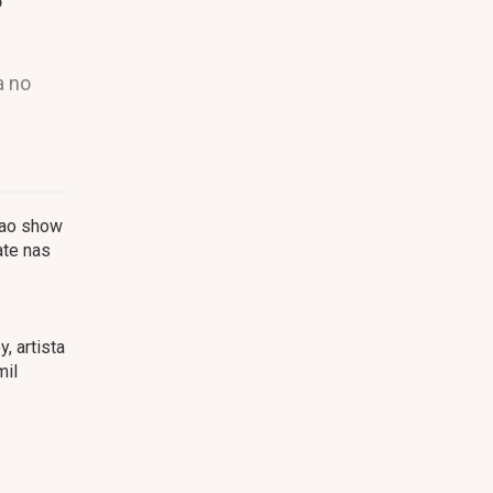
a no
 ao show
ate nas
, artista
mil