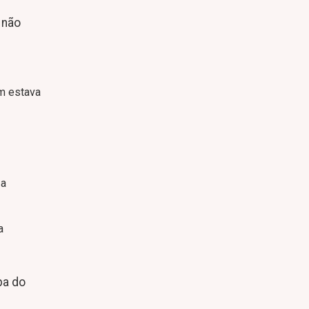
 não
em estava
 a
a
pa do