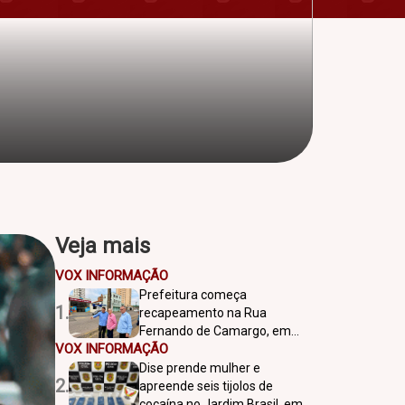
Veja mais
VOX INFORMAÇÃO
Prefeitura começa
1.
recapeamento na Rua
Fernando de Camargo, em
VOX INFORMAÇÃO
Americana
Dise prende mulher e
2.
apreende seis tijolos de
cocaína no Jardim Brasil, em