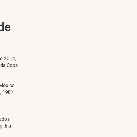
 de
de 2014,
 da Copa
 México,
, 198º
tados
g. Ela