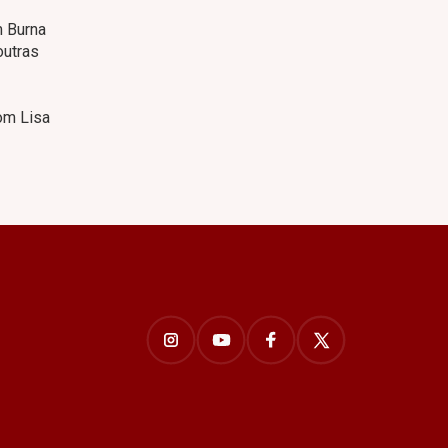
m Burna
outras
com Lisa