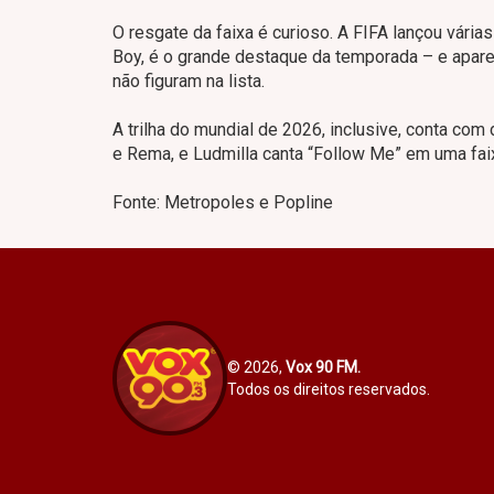
O resgate da faixa é curioso. A FIFA lançou vária
Boy, é o grande destaque da temporada – e apare
não figuram na lista.
A trilha do mundial de 2026, inclusive, conta com
e Rema, e Ludmilla canta “Follow Me” em uma fai
Fonte: Metropoles e Popline
© 2026,
Vox 90 FM.
Todos os direitos reservados.