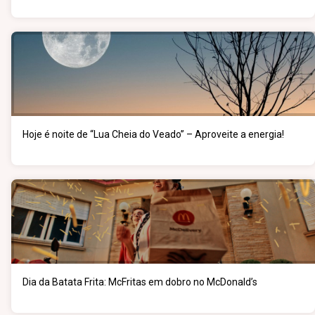
Hoje é noite de “Lua Cheia do Veado” – Aproveite a energia!
Dia da Batata Frita: McFritas em dobro no McDonald’s