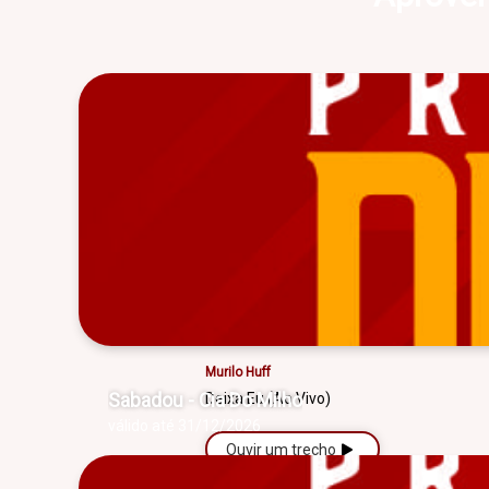
Clayton & Romário & Zé Felipe
Se Eu Te Perdoar (Ao Vivo)
Ouvir um trecho
Murilo Huff
Sabadou - Cia Do Milho
Deixa Eu (Ao Vivo)
válido até 31/12/2026
Ouvir um trecho