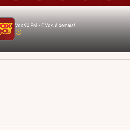
Vox 90 FM - É Vox, é demais!