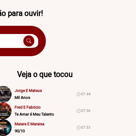
 para ouvir!
Veja o que tocou
Jorge E Mateus
07:44
Mil Anos
Fred E Fabricio
07:36
Te Amar é Meu Talento
Maiara E Maraisa
07:33
90/10