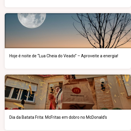
Hoje é noite de “Lua Cheia do Veado” – Aproveite a energia!
Dia da Batata Frita: McFritas em dobro no McDonald’s