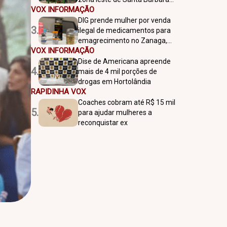
VOX INFORMAÇÃO
nesta terça-feira
DIG prende mulher por venda
3.
ilegal de medicamentos para
emagrecimento no Zanaga,
VOX INFORMAÇÃO
em Americana
Dise de Americana apreende
4.
mais de 4 mil porções de
drogas em Hortolândia
RAPIDINHA VOX
Coaches cobram até R$ 15 mil
5.
para ajudar mulheres a
reconquistar ex