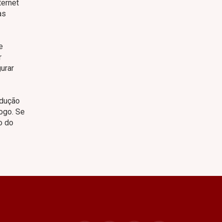
ternet
as
e
r
urar
odução
ogo. Se
o do