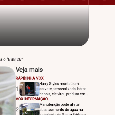
ra o “BBB 26”
Veja mais
RAPIDINHA VOX
Harry Styles montou um
1.
sorvete personalizado; horas
depois, ele virou produto em
VOX INFORMAÇÃO
São Paulo
Manutenção pode afetar
2.
abastecimento de água na
zona leste de Santa Bárbara