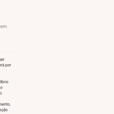
 nem
air
erá por
íbrio
 o
o.
mento,
reção