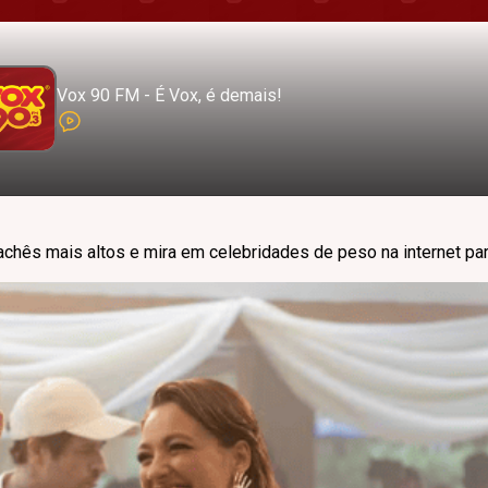
Vox 90 FM - É Vox, é demais!
achês mais altos e mira em celebridades de peso na internet pa