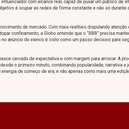
 influenciador com alcance real, capaz de puxar um público de in
jetivo é ocupar as redes de forma constante e não só durante 
movimento de mercado. Com mais realities disputando atenção 
 topar confinamento, a Globo entende que o “BBB” precisa mante
o no anúncio do elenco é visto como um passo decisivo para seg
 nasce cercado de expectativa e com margem para arriscar. A pr
desde o primeiro minuto, combinando popularidade, narrativa e j
 a energia de começo de era, e não apenas como mais uma ediçã