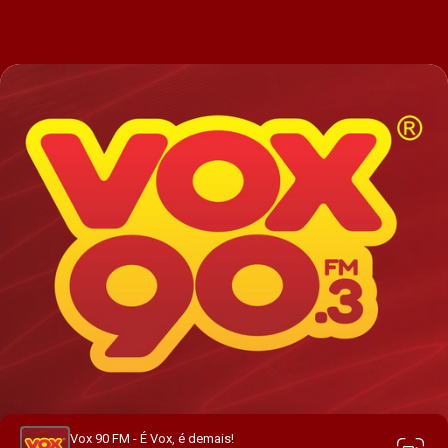
Vox 90 FM - É Vox, é demais!