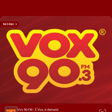
há 15 horas
há 16 horas
há 18 horas
há 1 dia
há 2 dias
Vox 90 FM - É Vox, é demais!